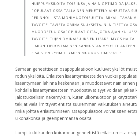
HUIPPUYKSILÖITÄ TOISIINSA JA NÄIN OPTIMOIDA JÄLKE
POPULAATIOSSA TÄLLAINEN MENETTELY AIHEUTTAA SU
PERINNÖLLISTÄ MONIMUOTOISUUTTA. MIKÄLI TÄHÄN VI
TAVOITELTAVISTA OMINAISUUKSISTA, NIIN TIETTYÄ O
MUODOSTUU OSAPOPULAATIOITA, JOTKA AJAN KULUESSA
TAVOITELTUJEN OMINAISUUKSIEN LISÄKSI MYÖS HAITA
ILMIÖN TIEDOSTAMINEN KANNUSTAA MYÖS TILANTEEN S
SISÄISTEN RYHMITTYMIEN MUODOSTUMISEKSI.”
Samaan geneettiseen osapopulaatioon kuuluvat yksilöt muis
rodun yksilöitä. Erilaisten lisääntymisesteiden vuoksi populaat
lisääntymään lähinnä keskenään ja muodostavat näin ennen 
kohdalla lisääntymisesteen muodostavat syyt voidaan jakaa ka
jalostuksellisiin näkemyksiin, kuten ulkomuotoon ja käyttötar
tekijät vielä limittyvät entistä suuremman vaikutuksen aiheutta
mikä johtaa erilaistumiseen. Osapopulaatiot voivat siten erota
ulkonäkönsä ja geeniperimänsä osalta.
Lampi tutki kuuden koirarodun geneettistä erilaistumista osap