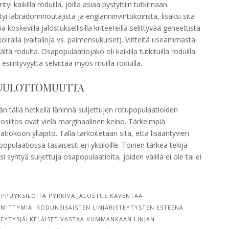
i kaikilla roduilla, joilla asiaa pystyttiin tutkimaan.
 labradorinnoutajista ja englanninvinttikoirista, lisäksi sitä
oskevilla jalostuksellisilla kriteereillä selittyvää geneettistä
oiralla (valtalinja vs. paimensukuiset). Viitteitä useammasta
tä rodulta. Osapopulaatiojako oli kaikilla tutkituilla roduilla
 esiintyvyyttä selvittää myös muilla roduilla.
LUULOTTOMUUTTA
tällä hetkellä lähinnä suljettujen rotupopulaatioiden
lkosiitos ovat vielä marginaalinen keino. Tärkeimpiä
atiokoon ylläpito. Tällä tarkoitetaan sitä, että lisääntyvien
opulaatiossa tasaisesti eri yksilöille. Toinen tärkeä tekijä
isi syntyä suljettuja osapopulaatioita, joiden välillä ei ole tai ei
IPPUYKSILÖITÄ PYRKIVÄ JALOSTUS KAVENTAA
MITTYMIÄ. RODUNSISÄISTEN LINJARISTEYTYSTEN ESTEENÄ
STEYTYSJÄLKELÄISET VASTAA KUMMANKAAN LINJAN