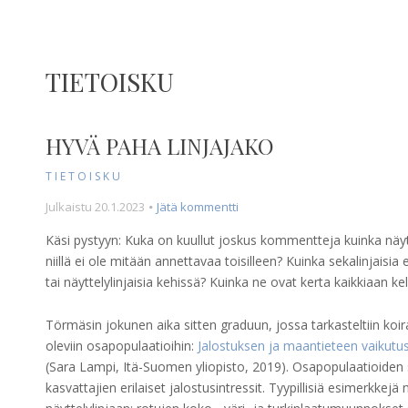
TIETOISKU
HYVÄ PAHA LINJAJAKO
TIETOISKU
julkaisuun
Julkaistu
20.1.2023
Jätä kommentti
Hyvä
Käsi pystyyn: Kuka on kuullut joskus kommentteja kuinka näyt
paha
niillä ei ole mitään annettavaa toisilleen? Kuinka sekalinjaisia 
linjajako
tai näyttelylinjaisia kehissä? Kuinka ne ovat kerta kaikkiaan k
Törmäsin jokunen aika sitten graduun, jossa tarkasteltiin koira
oleviin osapopulaatioihin:
Jalostuksen ja maantieteen vaikutus
(Sara Lampi, Itä-Suomen yliopisto, 2019). Osapopulaatioiden sy
kasvattajien erilaiset jalostusintressit. Tyypillisiä esimerkkejä