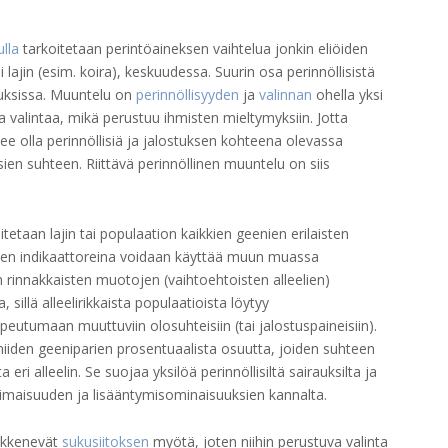
lla
tarkoitetaan perintöaineksen vaihtelua jonkin eliöiden
ajin (esim. koira), keskuudessa. Suurin osa perinnöllisistä
suuksissa. Muuntelu on
perinnöllisyyden
ja
valinnan
ohella yksi
a valintaa, mikä perustuu ihmisten mieltymyksiin. Jotta
ee olla perinnöllisiä ja jalostuksen kohteena olevassa
en suhteen. Riittävä perinnöllinen muuntelu on siis
oitetaan lajin tai populaation kaikkien geenien erilaisten
uden indikaattoreina voidaan käyttää muun muassa
en rinnakkaisten muotojen (vaihtoehtoisten alleelien)
 sillä alleelirikkaista populaatioista löytyy
eutumaan muuttuviin olosuhteisiin (tai jalostuspaineisiin).
iden geeniparien prosentuaalista osuutta, joiden suhteen
i alleelin. Se suojaa yksilöä perinnöllisiltä sairauksilta ja
imaisuuden ja lisääntymisominaisuuksien kannalta.
eikkenevät
sukusiitoksen
myötä, joten niihin perustuva valinta