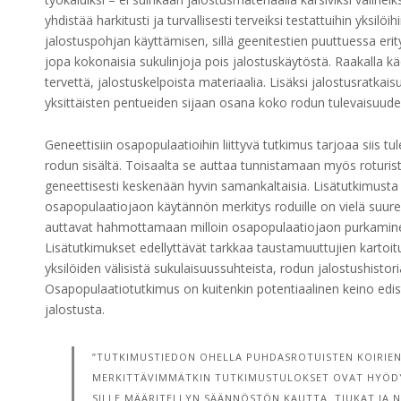
yhdistää harkitusti ja turvallisesti terveiksi testattuihin yk
jalostuspohjan käyttämisen, sillä geenitestien puuttuessa eri
jopa kokonaisia sukulinjoja pois jalostuskäytöstä. Raakalla 
tervettä, jalostuskelpoista materiaalia. Lisäksi jalostusratk
yksittäisten pentueiden sijaan osana koko rodun tulevaisuud
Geneettisiin osapopulaatioihin liittyvä tutkimus tarjoaa siis 
rodun sisältä. Toisaalta se auttaa tunnistamaan myös roturiste
geneettisesti keskenään hyvin samankaltaisia. Lisätutkimusta t
osapopulaatiojaon käytännön merkitys roduille on vielä suurest
auttavat hahmottamaan milloin osapopulaatiojaon purkaminen
Lisätutkimukset edellyttävät tarkkaa taustamuuttujien kartoi
yksilöiden välisistä sukulaisuussuhteista, rodun jalostushistori
Osapopulaatiotutkimus on kuitenkin potentiaalinen keino edist
jalostusta.
”TUTKIMUSTIEDON OHELLA PUHDASROTUISTEN KOIRIE
MERKITTÄVIMMÄTKIN TUTKIMUSTULOKSET OVAT HYÖDY
SILLE MÄÄRITELLYN SÄÄNNÖSTÖN KAUTTA. TIUKAT JA