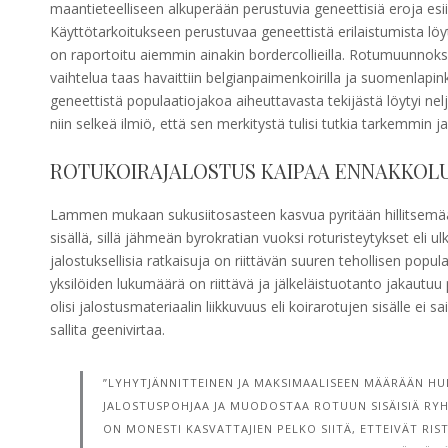
maantieteelliseen alkuperään perustuvia geneettisiä eroja esiinty
Käyttötarkoitukseen perustuvaa geneettistä erilaistumista löytyi
on raportoitu aiemmin ainakin bordercollieilla. Rotumuunnoksia k
vaihtelua taas havaittiin belgianpaimenkoirilla ja suomenlapink
geneettistä populaatiojakoa aiheuttavasta tekijästä löytyi neljäl
niin selkeä ilmiö, että sen merkitystä tulisi tutkia tarkemmin ja
ROTUKOIRAJALOSTUS KAIPAA ENNAKKO
Lammen mukaan sukusiitosasteen kasvua pyritään hillitsemään 
sisällä, sillä jähmeän byrokratian vuoksi roturisteytykset eli u
jalostuksellisia ratkaisuja on riittävän suuren tehollisen popula
yksilöiden lukumäärä on riittävä ja jälkeläistuotanto jakautuu p
olisi jalostusmateriaalin liikkuvuus eli koirarotujen sisälle ei sa
sallita geenivirtaa.
”LYHYTJÄNNITTEINEN JA MAKSIMAALISEEN MÄÄRÄÄN HU
JALOSTUSPOHJAA JA MUODOSTAA ROTUUN SISÄISIÄ RYH
ON MONESTI KASVATTAJIEN PELKO SIITÄ, ETTEIVÄT RI