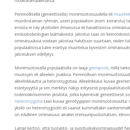
rotukoiramaailmassa.
Perinnöllisellä (geneettisellä) monimuotoisuudella eli
muuntelu
muodostaman ryhmän, usein populaation (esim. koirarotu) tai l
eroista ei näy yksilöiden ilmiasussa eli havaittavissa ominai
evoluutiobiologian kulmakivistä. Jalostus taas on keinotekoist
ominaisuuksia voidaan jalostaa haluttuun suuntaan, niiden tul
populaatiossa tulee esiintyä muuntelua kyseisten ominaisuuksi
jalostuksen edellytys.
Monimuotoisella populaatiolla on laaja
geenipooli
, millä tark
muotojen eli alleelien joukkoa. Perinnöllisen monimuotoisu
alleelirikkautta ja heterotsygotiaa. Alleelirikkaus kuvaa geeni
esiintyvyyttä ja sen merkitys näkyy erityisesti populaatiotasolla,
todennäköisemmin yksilöitä, jotka kykenevät geneettisesti sop
Heterotsygotia
taas kuvaa genotyyppien monimuotoisuutta: ni
yksilö on heterotsygootti eli saanut kummaltakin vanhemmalta er
on edullinen ominaisuus ainakin immuunipuolustuksen, elinvo
Lampi kertoo, että tuotanto- ja suorituskykyominaisuudet h