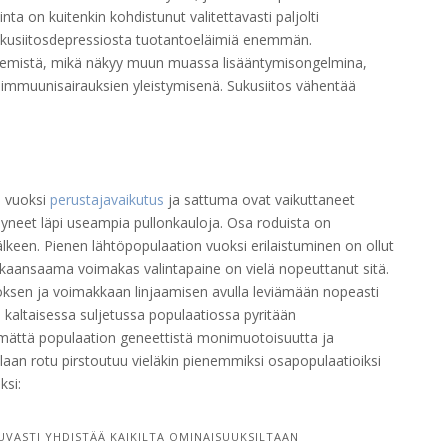
nta on kuitenkin kohdistunut valitettavasti paljolti
sukusiitosdepressiosta tuotantoeläimiä enemmän.
kenemistä, mikä näkyy muun muassa lisääntymisongelmina,
oimmuunisairauksien yleistymisenä. Sukusiitos vähentää
ä vuoksi
perustajavaikutus
ja sattuma ovat vaikuttaneet
yneet läpi useampia pullonkauloja. Osa roduista on
lkeen. Pienen lähtöpopulaation vuoksi erilaistuminen on ollut
ikaansaama voimakas valintapaine on vielä nopeuttanut sitä.
oksen ja voimakkaan linjaamisen avulla leviämään nopeasti
kaltaisessa suljetussa populaatiossa pyritään
mättä populaation geneettistä monimuotoisuutta ja
aan rotu pirstoutuu vieläkin pienemmiksi osapopulaatioiksi
ksi:
UVASTI YHDISTÄÄ KAIKILTA OMINAISUUKSILTAAN