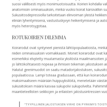
suosii välillisesti myös monimuotoisuutta. Koirien kohdalla vali
anatomisiin ominaisuuksiin, minkä vuoksi koirat kärsivätkin 
Sukusiitosdepressiolla tarkoitetaan elinvoiman yleistä heik
eliniän lyhentymisenä, vastustuskyvyn heikentymisenä ja aut
myös heterotsygotiaa.
ROTUKOIRIEN DILEMMA
Koirarodut ovat syntyneet pienistä lähtöpopulaatioista, mink
niiden ominaisuuksiin voimakkaasti. Monet koirarodut ovat kä
esimerkiksi elvytetty muutamasta yksilöstä maailmansotien jä
jo lähtökohtaisesti nopeaa ja ihmisen tekemän jalostuksen a
Halutut geenimuodot on saatu matadorijalostuksen, sukusiit
populaatiossa. Lampi toteaa gradussaan, että kun koirarodun 
maksimaaliseen määrään huippuyksilöitä, menetetään väistä
sukusiitoksen määrä kasvaa sukupolvi sukupolvelta. Pahimmill
maantieteellisten seikkojen ja erilaisten jalostusintressien vuo
”TYYPILLINEN JALOSTUKSEN VIRHE ON PYRKIMYS TOIST