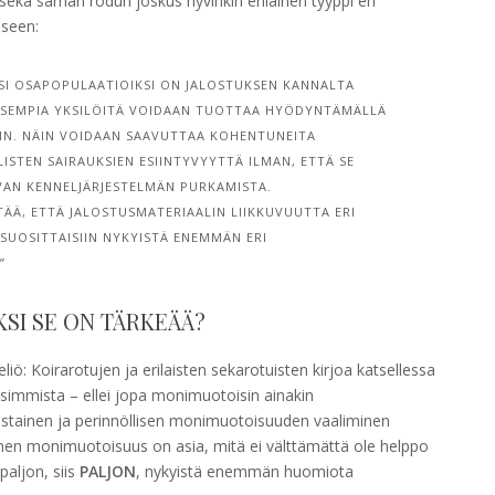
 sekä saman rodun joskus hyvinkin erilainen tyyppi eri
eseen:
KSI OSAPOPULAATIOIKSI ON JALOSTUKSEN KANNALTA
ISEMPIA YKSILÖITÄ VOIDAAN TUOTTAA HYÖDYNTÄMÄLLÄ
N. NÄIN VOIDAAN SAAVUTTAA KOHENTUNEITA
STEN SAIRAUKSIEN ESIINTYVYYTTÄ ILMAN, ETTÄ SE
AN KENNELJÄRJESTELMÄN PURKAMISTA.
Ä, ETTÄ JALOSTUSMATERIAALIN LIIKKUVUUTTA ERI
 SUOSITTAISIIN NYKYISTÄ ENEMMÄN ERI
”
SI SE ON TÄRKEÄÄ?
ö: Koirarotujen ja erilaisten sekarotuisten kirjoa katsellessa
simmista – ellei jopa monimuotoisin ainakin
vastainen ja perinnöllisen monimuotoisuuden vaaliminen
inen monimuotoisuus on asia, mitä ei välttämättä ole helppo
paljon, siis
PALJON
, nykyistä enemmän huomiota