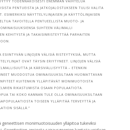
LÖYTYY TODENNÄKÖISESTI ENEMMÄN VAIHTELUA
SISTA PENTUEISTA JA JATKOJALOSTUKSEEN TULISI VALITA
 ESIMERKIKSI NÄYTTELYLINJAISEN JA KÄYTTÖLINJAISEN
ELTUA TAVOITELLA PENTUEELLISTA MUOTO- JA
 OMINAISUUKSIENSA SUHTEEN VÄLIMALLI
EN KEHITYSTÄ JA TAKAISINRISTEYTTÄÄ PARHAITEN
IOON.
ESIINTYVÄN LINJOJEN VÄLISIÄ RISTEYTYKSIÄ, MUTTA
TELYLINJAT OVAT TÄYSIN ERIYTYNEET. LINJOJEN VÄLISIÄ
LMALLISUUTTA JA KÄRSIVÄLLISYYTTÄ – ETENKIN
HTINEET MUODOSTUA OMINAISUUKSILTAAN HUOMATTAVAN
ENPITEET KUITENKIN YLLÄPITÄVÄT MONIMUOTOISTA
ELMIEN RIKASTUMISTA OSAAN POPULAATIOTA.
OPUA TAI KOKO KANNAN TULE OLLA OMINAISUUKSILTAAN
APOPULAATIOSTA TOISEEN YLLÄPITÄÄ TERVEYTTÄ JA
TION SISÄLLÄ.”
ä geneettisen monimuotoisuuden ylläpitoa tukeviksi
iksi. Geenitestien ansiosta sairausgeenien kantajia voidaan