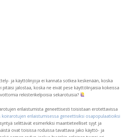
tely- ja käyttölinjoja ei kannata sotkea keskenään, koska
ei pitäisi jalostaa, koska ne eivät pese käyttölinjaisia kokeissa
elvottomia rekisterikelpoisia sekarotuisia?
rotujen erilaistumista geneettisesti toisistaan erotettavissa
 koirarotujen erilaistumisessa geneettisiksi osapopulaatioiksi
ntyä selittävät esimerkiksi maantieteelliset syyt ja
 näistä ovat toisissa roduissa tavattava jako käyttö- ja