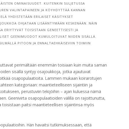
LÄISTEN OMINAISUUDET. KUITENKIN SULJETUSSA
UREN VALINTAPAINEEN JA KÖYHDYTTÄÄ KANNAN
ELÄ YHDISTETÄÄN ERILAISET KÄSITYKSET
SAJOUKKOA OHJATAAN LISÄÄNTYMÄÄN KESKENÄÄN. NÄIN
 ERIYTYVÄT TOISISTAAN GENEETTISESTI JA
LLISET GEENIMUODOT KUMULOITUVAT NIIDEN SISÄLLÄ.
ILMÄLLÄ PITOON JA ENNALTAEHKÄISEVIIN TOIMIIN
tuttavat perimältään enemmän toisiaan kuin muita saman
ioiden sisällä syntyy osajoukkoja, jotka ajautuvat
pitkää osapopulaatioita. Lammen mukaan koirarotujen
hteen kategoriaan: maantieteelliseen sijaintiin ja
koitukseen, perustuviin tekijöihin – ajan kuluessa nämä
en. Geenivirta osapopulaatioiden välillä on rajoittunutta,
 toisistaan paitsi maantieteellisen sijaintinsa myös
opulaatioihin. Hän havaitsi tutkimuksessaan, että