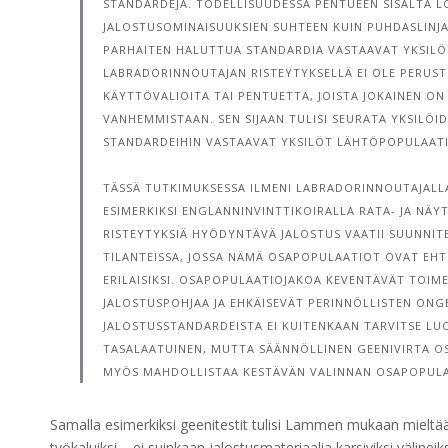
STANDARDEJA. TODELLISUUDESSA PENTUEEN SISÄLTÄ 
JALOSTUSOMINAISUUKSIEN SUHTEEN KUIN PUHDASLINJAI
PARHAITEN HALUTTUA STANDARDIA VASTAAVAT YKSILÖT.
LABRADORINNOUTAJAN RISTEYTYKSELLÄ EI OLE PERUST
KÄYTTÖVALIOITA TAI PENTUETTA, JOISTA JOKAINEN ON
VANHEMMISTAAN. SEN SIJAAN TULISI SEURATA YKSILÖID
STANDARDEIHIN VASTAAVAT YKSILÖT LÄHTÖPOPULAAT
TÄSSÄ TUTKIMUKSESSA ILMENI LABRADORINNOUTAJALLA 
ESIMERKIKSI ENGLANNINVINTTIKOIRALLA RATA- JA NÄYT
RISTEYTYKSIÄ HYÖDYNTÄVÄ JALOSTUS VAATII SUUNNITE
TILANTEISSA, JOSSA NÄMÄ OSAPOPULAATIOT OVAT E
ERILAISIKSI. OSAPOPULAATIOJAKOA KEVENTÄVÄT TOIM
JALOSTUSPOHJAA JA EHKÄISEVÄT PERINNÖLLISTEN ONG
JALOSTUSSTANDARDEISTA EI KUITENKAAN TARVITSE LU
TASALAATUINEN, MUTTA SÄÄNNÖLLINEN GEENIVIRTA OS
MYÖS MAHDOLLISTAA KESTÄVÄN VALINNAN OSAPOPULAA
Samalla esimerkiksi geenitestit tulisi Lammen mukaan mieltä
työkaluiksi – ei suinkaan jalostusmateriaalia karsiviksi väline