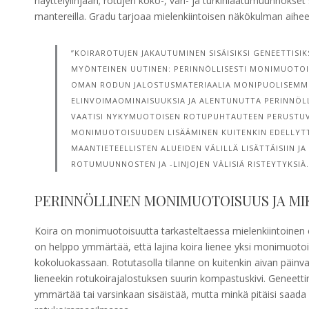
näyttelylinjaan; rotujen koko-, väri- ja turkinlaatumuunnokset
mantereilla. Gradu tarjoaa mielenkiintoisen näkökulman aihe
”KOIRAROTUJEN JAKAUTUMINEN SISÄISIKSI GENEETTISI
MYÖNTEINEN UUTINEN: PERINNÖLLISESTI MONIMUOTO
OMAN RODUN JALOSTUSMATERIAALIA MONIPUOLISEMMI
ELINVOIMAOMINAISUUKSIA JA ALENTUNUTTA PERINNÖLLI
VAATISI NYKYMUOTOISEN ROTUPUHTAUTEEN PERUSTUV
MONIMUOTOISUUDEN LISÄÄMINEN KUITENKIN EDELLYTTÄ
MAANTIETEELLISTEN ALUEIDEN VÄLILLÄ LISÄTTÄISIIN JA
ROTUMUUNNOSTEN JA -LINJOJEN VÄLISIÄ RISTEYTYKSIÄ.
PERINNÖLLINEN MONIMUOTOISUUS JA MIK
Koira on monimuotoisuutta tarkasteltaessa mielenkiintoinen eli
on helppo ymmärtää, että lajina koira lienee yksi monimuotoi
kokoluokassaan. Rotutasolla tilanne on kuitenkin aivan päin
lieneekin rotukoirajalostuksen suurin kompastuskivi. Geneett
ymmärtää tai varsinkaan sisäistää, mutta minkä pitäisi saada 