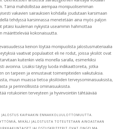
silöihin. Tämä mahdollistaa aiempaa monipuolisemman
tyisesti vakavien sairauksien kohdalla joudutaan karsimaan
kädellä tehdyssä karsinnassa menetetään aina myös paljon
aisut pitäisi kuuleman nykyistä useammin hahmottaa
en määrittelevää kokonaisuutta.
tulevaisuudessa keinon löytää monipuolista jalostusmateriaalia
ytyksiä vaativat populaatiot eli ne rodut, joissa yksilöt ovat
arvitaan kuitenkin vielä monella saralla, esimerkiksi
i avoinna. Lisäksi täytyy luoda indikaattoreita, jotka
 on tarpeen ja ennustavat toimenpiteiden vaikutuksia.
tusta, muun muassa tietoa yksilöiden terveysominaisuuksista,
asta ja perinnöllisistä ominaisuuksista.
ää rotukoirien terveyteen ja hyvinvointiin tähtäävää
N JALOSTUS KAIPAAKIN ENNAKKOLUULOTTOMUUTTA.
TTÖMIÄ, MIKÄLI JALOSTUSTA TOTEUTETAAN AINOASTAAN
 NURKKAKUNTAISET JALOSTUSKRITEERIT OVAT ONGELMA