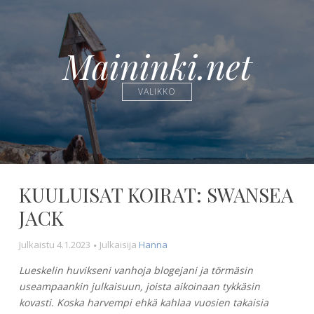
Maininki.net
VALIKKO
KUULUISAT KOIRAT: SWANSEA
JACK
Julkaistu
4.1.2023
Julkaisija
Hanna
Lueskelin huvikseni vanhoja blogejani ja törmäsin
useampaankin julkaisuun, joista aikoinaan tykkäsin
kovasti. Koska harvempi ehkä kahlaa vuosien takaisia