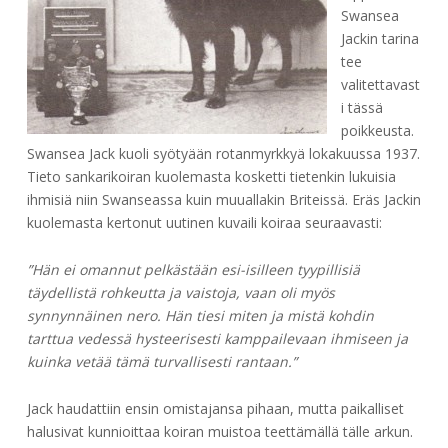
Swansea
Jackin tarina
tee
valitettavast
i tässä
poikkeusta.
Swansea Jack kuoli syötyään rotanmyrkkyä lokakuussa 1937.
Tieto sankarikoiran kuolemasta kosketti tietenkin lukuisia
ihmisiä niin Swanseassa kuin muuallakin Briteissä. Eräs Jackin
kuolemasta kertonut uutinen kuvaili koiraa seuraavasti:
”Hän ei omannut pelkästään esi-isilleen tyypillisiä
täydellistä rohkeutta ja vaistoja, vaan oli myös
synnynnäinen nero. Hän tiesi miten ja mistä kohdin
tarttua vedessä hysteerisesti kamppailevaan ihmiseen ja
kuinka vetää tämä turvallisesti rantaan.”
Jack haudattiin ensin omistajansa pihaan, mutta paikalliset
halusivat kunnioittaa koiran muistoa teettämällä tälle arkun.