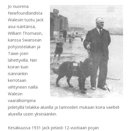
Jo nuorena
Newfoundlandista
Walesiin tuotu Jack
asui isäntänsä,
William Thomasin,
kanssa Swansean
pohjoistelakan ja
Tawe-joen
lähettyvillä. Niin
koiran kuin
isännänkin
kerrotaan
viihtyneen näillä
Walesin
vaarallisimpina
pidetyillä telakka-alueilla ja tarinoiden mukaan koira vaelteli
alueella usein yksinäänkin.
Kesäkuussa 1931 Jack pelasti 12-vuotiaan pojan