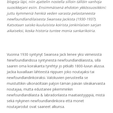
blogeja läpi, niin ajattelin nostella silloin tällöin vanhoja
suosikkejani esiin. Ensimmäisenä ehdoton ykkössuosikkini:
juttu kymmeniä henkiä veden varasta pelastaneesta
newfoundlandilaisesta Swansea Jackista (1930-1937).
Katsotaan saisko kuuluisista koirista jonkinlaisen sarjan
aikaiseksi, koska historia tuntee monia sankarikoiria.
Vuonna 1930 syntynyt Swansea Jack lienee yksi viimeisistä
Newfoundlandissa syntyneistä newfoundlandilaisista, sillä
saaren oma koirakanta tyrehtyi jo pitkälti 1800-luvun alussa.
Jackia kuvaillaan lähteestä riippuen joko noutajaksi tai
newfoundlandinkoiraksi. Valokuvien perusteella se
muistuttikin ulkonäöltään paljon tämän päivän sileäkarvaista
noutajaa, mutta edustanee pikemminkin
newfoundlandilaista & labradorilaista maatiaistyyppiä, mistä
sekä nykyinen newfoundlandinkoira että monet
noutajarodut ovat saaneet alkunsa.