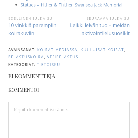
Statues – Hither & Thither: Swansea Jack Memorial
ARTIKKELIEN
EDELLINEN JULKAISU
SEURAAVA JULKAISU
Edellinen
Seuraava
10 vinkkiä parempiin
Leikki leivän tuo – meidän
SELAUS
julkaisu:
julkaisu:
koirakuviin
aktivointilelusuosikit
AVAINSANAT:
KOIRAT MEDIASSA
,
KUULUISAT KOIRAT
,
PELASTUSKOIRA
,
VESIPELASTUS
KATEGORIAT:
TIETOISKU
EI KOMMENTTEJA
KOMMENTOI