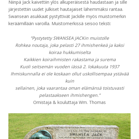
Niinpä Jack kaivettiin ylös alkuperäisestä haudastaan ja sille
järjestettiin uudet julkiset hautajaiset lähemmäksi rantaa.
Swansean asukkaat pystyttivät Jackille myös muistomerkin
keräämillään varoilla. Muistomerkissä seisoo teksti:
”Pystytetty SWANSEA JACKin muistolle
Rohkea noutaja, joka pelasti 27 ihmishenkeä ja kaksi
koiraa hukkumiselta
Kaikkien koiraihmisten rakastama ja surema
Kuoli seitsemän vuoden iässä 2. lokakuuta 1937
Ihmiskunnalla ei ole koskaan ollut uskollisempaa ystävää
kuin
sellainen, joka vaarantaa oman elämänsä toistuvasti
pelastaakseen ihmishengen.”
Omistaja & kouluttaja Wm. Thomas