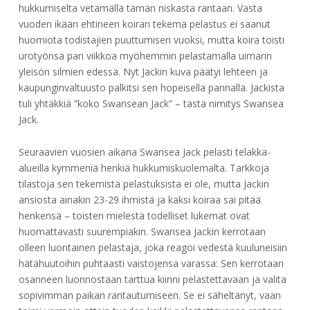
hukkumiselta vetämällä tämän niskasta rantaan. Vasta
vuoden ikään ehtineen koiran tekemä pelastus ei saanut
huomiota todistajien puuttumisen vuoksi, mutta koira toisti
urotyönsä pari viikkoa myöhemmin pelastamalla uimarin
yleisön silmien edessä. Nyt Jackin kuva päätyi lehteen ja
kaupunginvaltuusto palkitsi sen hopeisella pannalla. Jackista
tuli yhtäkkiä ”koko Swansean Jack” – tästä nimitys Swansea
Jack.
Seuraavien vuosien aikana Swansea Jack pelasti telakka-
alueilla kymmeniä henkiä hukkumiskuolemalta. Tarkkoja
tilastoja sen tekemistä pelastuksista ei ole, mutta Jackin
ansiosta ainakin 23-29 ihmistä ja kaksi koiraa sai pitää
henkensä – toisten mielestä todelliset lukemat ovat
huomattavasti suurempiakin. Swansea Jackin kerrotaan
olleen luontainen pelastaja, joka reagoi vedestä kuuluneisiin
hätähuutoihin puhtaasti vaistojensa varassa: Sen kerrotaan
osanneen luonnostaan tarttua kiinni pelastettavaan ja valita
sopivimman paikan rantautumiseen. Se ei säheltänyt, vaan