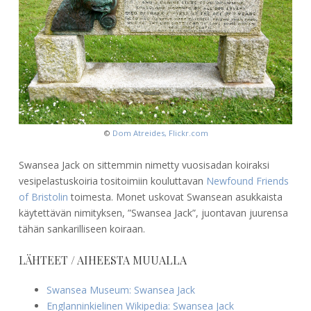
©
Dom Atreides, Flickr.com
Swansea Jack on sittemmin nimetty vuosisadan koiraksi
vesipelastuskoiria tositoimiin kouluttavan
Newfound Friends
of Bristolin
toimesta. Monet uskovat Swansean asukkaista
käytettävän nimityksen, ”Swansea Jack”, juontavan juurensa
tähän sankarilliseen koiraan.
LÄHTEET / AIHEESTA MUUALLA
Swansea Museum: Swansea Jack
Englanninkielinen Wikipedia: Swansea Jack