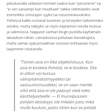
piiloutumalla sellaisten termien taakse kuin ”perusterve” tai
”ei sen sairaampi kuin muutkaan” taikka selitetäänkö asiat
esimerkiksi omistajien syyksi tai rotuominaisuuksiksi.
Puheissa kaikki nostavat luonteen ja terveyden tärkeimmiksi
asioiksi, mutta näkyykö se myös käytännön tasolla teoissa
ja valinnoissa. Nappasin vanhan blogin puolella käyttämäni
lainauksen tähän. Lainauksessa puhutaan kasvattajista,
mutta saman ajatusmaailman toivoisin kohtaavani myös
laajemmin rotutasolla:
”Toinen asia on liika objektiivisuus. Kun
asia ei kosketa ihmistä, se ei kosketa. Sitä
ei silloin voi kutsua
välinpitämättömyydeksi tai
vastuuttomuudeksi, se on vaan merkki
siitä että asia ei ole päässyt vielä edes
käsittelyasteelle. — Ei muovipussien
pohjien kestävyys ole mikään juttu mikä
mulle kuuluisi, paitsi sitten kun se pettää