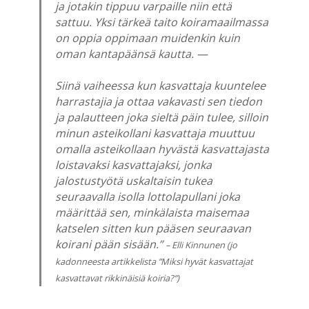
ja jotakin tippuu varpaille niin että
sattuu. Yksi tärkeä taito koiramaailmassa
on oppia oppimaan muidenkin kuin
oman kantapäänsä kautta. —
Siinä vaiheessa kun kasvattaja kuuntelee
harrastajia ja ottaa vakavasti sen tiedon
ja palautteen joka sieltä päin tulee, silloin
minun asteikollani kasvattaja muuttuu
omalla asteikollaan hyvästä kasvattajasta
loistavaksi kasvattajaksi, jonka
jalostustyötä uskaltaisin tukea
seuraavalla isolla lottolapullani joka
määrittää sen, minkälaista maisemaa
katselen sitten kun pääsen seuraavan
koirani pään sisään.”
– Elli Kinnunen (jo
kadonneesta artikkelista ”Miksi hyvät kasvattajat
kasvattavat rikkinäisiä koiria?”)