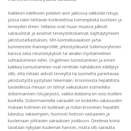
Kaikkeen edelliseen peilaten aion jatkossa valikoida rotuja,
joissa näen tehtävän konkreettisia toimenpiteitä luonteen ja
terveyden eteen. Sellaisia ovat muun muassa julkiset
sairauslistat ja avoimet terveystietokannat; käyttäytymisen
jalostustarkastuksen, MH-luonnekuvauksen ja/tai
luonnetestin ihanneprofiilit; yhteistyökuviot tutkimusryhmien
kanssa sekä roturisteytykset tai ainakin myötämielinen
suhtautuminen niihin. Ongelmien tunnistaminen ja ennen
kaikkea tunnustaminen ovat nimittäin nähdäkseni edellytys
sille, että mitään aidosti terveyttä tai luonnetta parantavaa
jalostustyötä pystytään tekemään. Kroonisesta hepatiitista
lueskellessa minuun on tehnyt vaikutuksen esimerkiksi
dobermannien rotujärjestö, vaikka dobberia en voisi itselleni
kuvitella: Dobermanneilla sairaudet on luokiteltu vakavuuden
mukaan kolmeen eri luokkaan ja rodun krooninen hepatiitti
lukeutuu vakavimpien, huonosti hoitoon vastaavien ja
kuolemaan johtavien sairauksien joukkoon. Oireilevia koiria
tavataan nykyään kuuleman harvoin, mutta silti sairautta