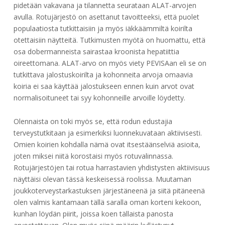
pidetään vakavana ja tilannetta seurataan ALAT-arvojen
avulla. Rotujärjestö on asettanut tavoitteeksi, että puolet
populaatiosta tutkittaisiin ja myös iäkkäämmiltä koirilta
otettaisiin näytteitä. Tutkimusten myötä on huomattu, että
osa dobermanneista sairastaa kroonista hepatiittia
oireettomana. ALAT-arvo on myös viety PEVISAan eli se on
tutkittava jalostuskoirilta ja kohonneita arvoja omaavia
koiria ei saa käyttää jalostukseen ennen kuin arvot ovat
normalisoituneet tai syy kohonneille arvoille löydetty.
Olennaista on toki myös se, että rodun edustajia
terveystutkitaan ja esimerkiksi luonnekuvataan aktiivisesti.
Omien koirien kohdalla nämä ovat itsestäänselviä asioita,
joten miksei niitä korostaisi myös rotuvalinnassa.
Rotujärjestöjen tai rotua harrastavien yhdistysten aktiivisuus
näyttäisi olevan tässä keskeisessä roolissa. Muutaman
joukkoterveystarkastuksen järjestäneenä ja siitä pitäneenä
olen valmis kantamaan tällä saralla oman korteni kekoon,
kunhan löydän piirit, joissa koen tällaista panosta