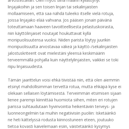
arvostettavan. Olen myös siinä määrin kyllästynyt
linjajakoihin ja sen toisen linjan tai sekalinjaisten
mollaamiseen, että saa nähdä tuleeko itselle vielä rotuja,
joissa linjajako elää vahvana. Jos pääsen jonain päivänä
toteuttamaan haaveen tavoitteellisesta pelastuskoirasta,
niin käyttölinjaiset noutajat houkuttavat kyllä
monipuolisuutensa vuoksi. Niiden parista löytyy juurikin
monipuolisuutta arvostavaa väkeä ja käyttö-/sekalinjaisten
jalostuskriteerit ovat mielestäni yleensä keskimäärin
terveemmällä pohjalla kuin näyttelylinjaisten, vaikkei se toki
riipu linjaisuudesta.
Tämän jaarittelun voisi ehkä tiivistää niin, että olen aiemmin
etsinyt mahdollisimman tervettä rotua, mutta ehkäpä kyse ei
olekaan sellaisen löytämisestä. Terveimmän etsimisen sijaan
lienee parempi kiinnittää huomiota siihen, miten eri rotujen
parissa suhtaudutaan hyvinvointia heikentäviin terveys- ja
luonneongelmiin tai muihin negatiivisiin puoliin: Isketäänkö
ne heti kättelyssä rodusta kiinnostuneen eteen, joutuuko
tietoa kovasti kaivelemaan esiin, väistetäänkö kysymys