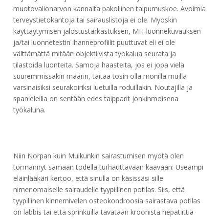
muotovalionarvon kannalta pakollinen taipumuskoe. Avoimia
terveystietokantoja tai sairauslistoja ei ole. Myöskin
käyttäytymisen jalostustarkastuksen, MH-luonnekuvauksen
ja/tai luonnetestin ihanneprofiilit puuttuvat eli ei ole
välttämättä mitään objektiivista työkalua seurata ja
tilastoida luonteita. Samoja haasteita, jos ei jopa vielä
suuremmissakin määrin, taitaa tosin olla monilla muilla
varsinaisiksi seurakoiriksi luetuilla roduillakin. Noutajilla ja
spanieleilla on sentään edes taipparit jonkinmoisena
työkaluna.
Niin Norpan kuin Muikunkin sairastumisen myötä olen
törmännyt samaan todella turhauttavaan kaavaan: Useampi
eläinlääkäri kertoo, että sinulla on käsissäsi sille
nimenomaiselle sairaudelle tyypillinen potilas. Siis, että
tyypillinen kinnernivelen osteokondroosia sairastava potilas
on labbis tai että sprinkuilla tavataan kroonista hepatiittia