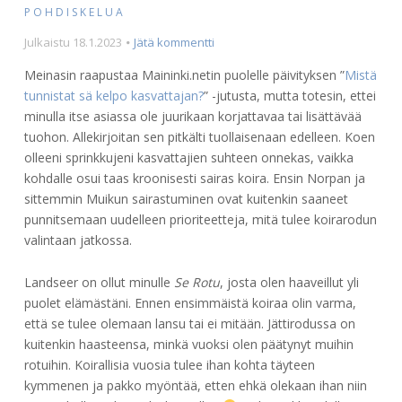
POHDISKELUA
julkaisuun
Julkaistu
18.1.2023
Jätä kommentti
Mitä
Meinasin raapustaa Maininki.netin puolelle päivityksen ”
Mistä
sairaat
tunnistat sä kelpo kasvattajan?
” -jutusta, mutta totesin, ettei
koirat
minulla itse asiassa ole juurikaan korjattavaa tai lisättävää
ovat
opettaneet
tuohon. Allekirjoitan sen pitkälti tuollaisenaan edelleen. Koen
rodun
olleeni sprinkkujeni kasvattajien suhteen onnekas, vaikka
valinnasta
kohdalle osui taas kroonisesti sairas koira. Ensin Norpan ja
sittemmin Muikun sairastuminen ovat kuitenkin saaneet
punnitsemaan uudelleen prioriteetteja, mitä tulee koirarodun
valintaan jatkossa.
Landseer on ollut minulle
Se Rotu
, josta olen haaveillut yli
puolet elämästäni. Ennen ensimmäistä koiraa olin varma,
että se tulee olemaan lansu tai ei mitään. Jättirodussa on
kuitenkin haasteensa, minkä vuoksi olen päätynyt muihin
rotuihin. Koirallisia vuosia tulee ihan kohta täyteen
kymmenen ja pakko myöntää, etten ehkä olekaan ihan niin