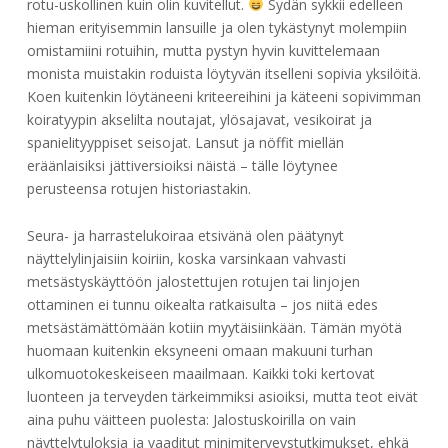
rotu-uskollinen kuin olin kuvitellut.
Sydän sykkii edelleen
hieman erityisemmin lansuille ja olen tykästynyt molempiin
omistamiini rotuihin, mutta pystyn hyvin kuvittelemaan
monista muistakin roduista löytyvän itselleni sopivia yksilöitä.
Koen kuitenkin löytäneeni kriteereihini ja käteeni sopivimman
koiratyypin akselilta noutajat, ylösajavat, vesikoirat ja
spanielityyppiset seisojat. Lansut ja nöffit miellän
eräänlaisiksi jättiversioiksi näistä – tälle löytynee
perusteensa rotujen historiastakin.
Seura- ja harrastelukoiraa etsivänä olen päätynyt
näyttelylinjaisiin koiriin, koska varsinkaan vahvasti
metsästyskäyttöön jalostettujen rotujen tai linjojen
ottaminen ei tunnu oikealta ratkaisulta – jos niitä edes
metsästämättömään kotiin myytäisiinkään. Tämän myötä
huomaan kuitenkin eksyneeni omaan makuuni turhan
ulkomuotokeskeiseen maailmaan. Kaikki toki kertovat
luonteen ja terveyden tärkeimmiksi asioiksi, mutta teot eivät
aina puhu väitteen puolesta: Jalostuskoirilla on vain
näyttelytuloksia ja vaaditut minimiterveystutkimukset, ehkä