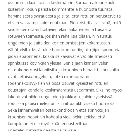
useammin kuin koirilla keskimäärin. Samaan aikaan kuulet
kuitenkin rodun parista kommentteja huonosta tuurista,
harvinaisesta sairaudesta ja siitä, että rotu on perusterve tai
ei sen sairaampi kuin muutkaan. Pieni ristiriita siis siinä, mitä
sinulle kerrotaan hoitavien eläinlääkäreiden ja toisaalta
rotuväen toimesta. Jos ihan rehellisiä ollaan, niin tuntuu
ongelmien ja sairaiden koirien omistajien kokemusten
vähättelyltä. Mitä tulee huonoon tuuriin, niin Jiipin spondaria
pidän epäonnena, koska selkävaivat eivät ole ilmeisesti
sprinkuissa kovinkaan yleisiä. Sen sijaan kinnernivelen
osteokondroosi labbiksilla ja krooninen hepatiitti sprinkuilla
ovat sellaisia ongelmia, jotka nimenomaan
todennäköisyyksien valossa osuvat kyseisten rotujen
edustajan kohdalle keskimääräistä useammin. Siksi ne myös
lukeutuvat niiden ongelmien joukkoon, joihin kyseisissä
roduissa pitäisi mielestäni kiinnittää aktiivisesti huomiota.
Sekä kinnernivelten osteokondroosin että sprinkkujen
kroonisen hepatiitin kohdalla vielä sekin seikka, että
kumpikaan ei ole myöskään ennusteeltaan
imartelevimmasta päästä sairauksia.