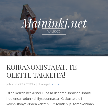
Maininki.net
VALIKKO
KOIRANOMISTAJAT, TE
OLETTE TÄRKEITÄ!
Julkaistu
27.2.2023
Julkaisija
Hanna
Olipa kerran keskustelu, jossa useampi ihminen ilmaisi
huolensa rodun kehityssuunnasta. Keskustelu oli
käynnistynyt viimeaikaisten uutisointien ja somekohinan