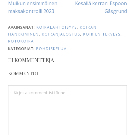
Edellinen
Seuraava
Muikun ensimmäinen
Kesällä kerran: Espoon
SELAUS
julkaisu:
julkaisu:
maksakontrolli 2023
Gåsgrund
AVAINSANAT:
KOIRALÄHTÖISYYS
,
KOIRAN
HANKKIMINEN
,
KOIRANJALOSTUS
,
KOIRIEN TERVEYS
,
ROTUKOIRAT
KATEGORIAT:
POHDISKELUA
EI KOMMENTTEJA
KOMMENTOI