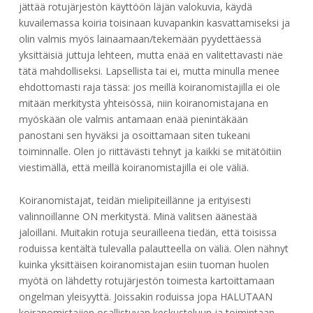
jättää rotujärjestön käyttöön läjän valokuvia, käydä
kuvailemassa koiria toisinaan kuvapankin kasvattamiseksi ja
olin valmis myös lainaamaan/tekemään pyydettäessä
yksittäisiä juttuja lehteen, mutta enää en valitettavasti näe
tätä mahdolliseksi. Lapsellista tai ei, mutta minulla menee
ehdottomasti raja tässä: jos meillä koiranomistajilla ei ole
mitään merkitystä yhteisössä, niin koiranomistajana en
myöskään ole valmis antamaan enää pienintäkään
panostani sen hyväksi ja osoittamaan siten tukeani
toiminnalle. Olen jo riittävästi tehnyt ja kaikki se mitätöitiin
viestimällä, että meillä koiranomistajilla ei ole väliä.
Koiranomistajat, teidän mielipiteillänne ja erityisesti
valinnoillanne ON merkitystä. Minä valitsen äänestää
jaloillani. Muitakin rotuja seurailleena tiedän, että toisissa
roduissa kentältä tulevalla palautteella on väliä. Olen nähnyt
kuinka yksittäisen koiranomistajan esiin tuoman huolen
myötä on lähdetty rotujärjestön toimesta kartoittamaan
ongelman yleisyyttä. Joissakin roduissa jopa HALUTAAN
koiranomistajien osallistuvan keskusteluun ja toimintaan –