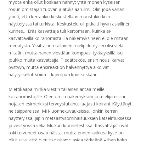
myötä enkä ollut koskaan nähnyt yhtä monen kyseisen
rodun omistajan tuovan ajatuksiaan ilmi. Olin jopa vähän
ylpeä, että kerrankin keskustellaan muustakin kuin
näyttelyistä tai turkista. Keskustelu oli pitkälti hyvin asiallinen,
kunnes… Eräs kasvattaja tuli kertomaan, kuinka ei-
kasvattavilla koiranomistajilla näkemyksineen ei ole mitään
merkitystä. Yksittäinen tällainen mielipide nyt ei olisi vielä
mitään, mutta hänen viestiään komppasi tykkäyksillä iso
joukko muita kasvattajia. Tiedättekös, ensin nousi karvat
pystyyn, mutta ensireaktion hälvennyttyä alkoivat
hälytyskellot soida – lujempaa kuin koskaan.
Miettikääpä minkä viestin tällainen antaa meille
koiranomistajille. Olen omiin näkemyksiini ja mielipiteisiini
nojaten esimerkiksi terveystutkinut laajasti koirani. Käyttänyt
ne taippareissa, MH-luonnekuvauksissa, jonkin kerran
näyttelyissä, Jiipin metsästysominaisuuksien katselmuksessa
ja vesityössä sekä Muikun luonnetestissä. Kasvattajat ovat
toki toivoneet osaa näistä, mutta ennen kaikkea kyse on
ollut siitä, että olen itse pitänyt asiaa tärkeänä – ihan koko