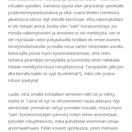
rotuakin ajatellen. Samasta syystä olen järjestänyt sprinkuille
joukkoterveystarkastuksia ja ollut osana lehden toimitusta
jakamassa tietoa. Nyt minulle kerrotaan, että näkemyksilläni
ei ole mitään arvoa, koska olen ”vain” koiranomistaja. Jos
minulla näkemyksineni ja arvoineni ei ole merkitystä, niin ei
ole myöskään niihin pohjautuvilla teoillani eli omien koirieni
terveystutkimuksilla ja muilla rotua varten tekemilläni asioilla.
Ikävä kyllä pistää myös kyseenalaistamaan, että onko
tärkeinä pitämilläni terveydellä ja luonteella sitten niilläkään
mitään merkitystä tässä rotuyhteisössä. Tempaistiin jalkojen
alta kerralla kaikki ne syyt (kuvitelmat?), miksi olin joskus
rotuun päätynyt.
Luulin, että omalla kohdallani viimeinen niitti oli jo nähty,
mutta ei. Tämä oli nyt se vihoviimeinen naula arkkuuni. Nyt
viimeistään ymmärrän siirtyä jonnekin muualle, missä myös
”vain” koiranomistajien panosta rodun eteen arvostetaan.
Johonkin rotuyhteisöön, mikä puhuttelee enemmän omaa
arvomaailmaani. Pidän kovasti sprinkuista, joten meinasin