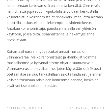
nimenomaan kertovan sitä palautetta kentältä. Olen myös
nähnyt, että jopa rodun kipukohdista voidaan keskustella
kasvattajat ja koiranomistajat rinnakkain ilman, että aletaan
luokitella keskustelijoita tärkeämpiin ja yhdentekeviin.
Antakaa koiranomistajat panoksenne sellaisen yhteisön
käyttöön, jossa teitä, osaamistanne ja näkemyksiänne
arvostetaan.
Koiramaailmassa, myös rotukoiramaailmassa, on
valinnanvaraa. Me koiranomistajat ja -hankkijat voimme
massallamme ja kysynnällämme ohjailla suuntaviivoja.
Valinnanvarassa on valtamme, joten käytetään sitä fiksusti:
otetaan itse selvää, tarkastellaan asioita kriittisesti ja ennen
kaikkea toimitaan rakkaiden koiriemme äänenä, koska ne
eivät voi itse puolustaa itseään.
ARTIKKELIEN
EDELLINEN JULKAISU
SEURAAVA JULKAISU