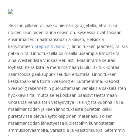
Reissun jälkeen oli pakko hieman googletella, että mikä
noiden raunioiden tarina oikein on. Kyseessä ovat tosiaan
ensimmäisen maailmansodan aikaisen, Helsinkiä
kehystäneen
Krepost Sveaborg
-linnoituksen jäänteet, tai siis
pätkä niitä. Linnoituksella oli maalla useampia linnoitteita
aina Westendistä Vuosaareen asti. Maarintama seuraili
löyhästi Kehä I:stä ja meririntamaan kuului 37 tukikohtaa
saaristossa pääkaupunkiseudun edustalla. Linnoituksen
keskuspaikkana toimi Sveaborg eli Suomenlinna. Krepost
Sveaborg rakennettiin puolustamaan venäläisiä saksalaisten
hyökkäyksiltä, mutta se ei koskaan päässyt täyttämään
virkaansa venäläisten vetäydyttyä Helsingistä vuonna 1918. I
maailmansodan jälkeen linnoituksesta purettiin kaikki
purettavissa oleva käyttökelpoinen materiaali. Toisen
maailmansodan lähestyessä luolastoihin kunnostettiin
ammussorvaamoita, varastoja ja väestönsuojia. Sittemmin