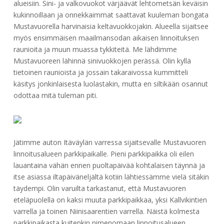
alueisiin. Sini- ja valkovuokot värjäävät lehtometsän keväisin
kukinnoillaan ja onnekkaimmat saattavat kuuleman bongata
Mustavuorella harvinaisia keltavuokkojakin. Alueella sijaitsee
myös ensimmäisen maailmansodan aikaisen linnoituksen
raunioita ja muun muassa tykkiteitä. Me lähdimme
Mustavuoreen lähinnä sinivuokkojen perässä. Olin kyllä
tietoinen raunioista ja jossain takaraivossa kummitteli
käsitys jonkinlaisesta luolastakin, mutta en siltikään osannut
odottaa mitä tuleman piti.
Jätimme auton Itäväylän varressa sijaitsevalle Mustavuoren
linnoitusalueen parkkipaikalle. Pieni parkkipaikka oli eilen
lauantaina vähän ennen puoltapäivää kohtalaisen täynnä ja
itse asiassa iltapäiväneljältä kotiin lähtiessämme vielä sitäkin
täydempi. Olin varuilta tarkastanut, että Mustavuoren
eteläpuolella on kaksi muuta parkkipaikkaa, yksi Kallvikintien
varrella ja toinen Niinisaarentien varrella. Näistä kolmesta
parkkipaikasta kuitenkin nimenomaan linnoitusalueen