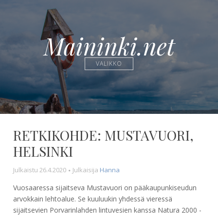
Maininki.net
VALIKKO
RETKIKOHDE: MUSTAVUORI,
HELSINKI
Julkaistu
26.4.2020
Julkaisija
Hanna
Vuosaaressa sijaitseva Mustavuori on pääkaupunkiseudun
arvokkain lehtoalue. Se kuuluukin yhdessä vieressä
sijaitsevien Porvarinlahden lintuvesien kanssa Natura 2000 -