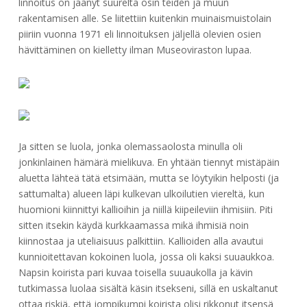
linnoitus on jäänyt suurelta osin teiden ja muun
rakentamisen alle. Se liitettiin kuitenkin muinaismuistolain
piiriin vuonna 1971 eli linnoituksen jäljellä olevien osien
hävittäminen on kielletty ilman Museoviraston lupaa.
Ja sitten se luola, jonka olemassaolosta minulla oli
jonkinlainen hämärä mielikuva. En yhtään tiennyt mistäpäin
aluetta lähteä tätä etsimään, mutta se löytyikin helposti (ja
sattumalta) alueen läpi kulkevan ulkoilutien viereltä, kun
huomioni kiinnittyi kallioihin ja niillä kiipeileviin ihmisiin. Piti
sitten itsekin käydä kurkkaamassa mikä ihmisiä noin
kiinnostaa ja uteliaisuus palkittiin. Kallioiden alla avautui
kunnioitettavan kokoinen luola, jossa oli kaksi suuaukkoa.
Napsin koirista pari kuvaa toisella suuaukolla ja kävin
tutkimassa luolaa sisältä käsin itsekseni, sillä en uskaltanut
ottaa riskiä, että jompikumpi koirista olisi rikkonut itsensä