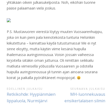
yhtäkään oikein julkaisukelpoista. Noh, eiköhän tuonne
pääse palaamaan vielä joskus.
P.S. Mustavuoren vierestä löytyy muuten Vuosaarenhuippu,
joka on kuin pieni pala keinotekoista tunturia Helsinkiin
kiikutettuna – kannattaa käydä tutustumassa! Me ei nyt
sinne eksytty, mutta käytiin viime kesänä huipulla
ihailemassa auringonnousua. Voisin jossain vaiheessa
kirjoitella siitäkin oman juttunsa. Oli nimittäin seikkailu
matkata viimeisellä yöbussilla Vuosaareen ja odotella
huipulla auringonnousua yli tunnin ajan ainoana seurana
koirat ja paikalla pyörähtäneet mopopojat.
ARTIKKELIEN
EDELLINEN JULKAISU
SEURAAVA JULKAISU
Edellinen
Seuraava
Retkikohde: Hyypiänmäen
MH-luonnekuvaus
SELAUS
julkaisu:
julkaisu:
lippaluola, Nurmijärvi
ensikertalaisen silmin