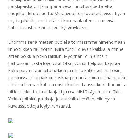
parkkipaikka on lähimpänä sekä linnoitusaluetta että
suojeltua lehtoaluetta. Mustavuori on tavoitettavissa hyvin
myös julkisilla, mutta tässä koronatilanteessa ne eivät
valitettavasti oikein tulleet kysymykseen.
Ensimmäisenä metsän puolella törmäsimme nimenomaan
linnoituksen raunioihin. Niitä tuntui olevan kaikkialla minne
sitten polkuja pitkin talsikin. Myönnän, olin erittäin
haltioissani tästä löydöstä! Olisin voinut helposti käyttää
koko päivän raunioita tutkien ja niissä kuljeskellen. Tosin,
raunioissa lojui paikoin roskaa ja muuta roinaa siinä määrin,
että sai hieman katsoa mistä koirien kanssa kulki. Raunioita
oli kuitenkin tosiaan laajalti ja osa niistä täysin siistejäkin.
Vaikka joitakin paikkoja joutui välttelemään, niin hyviä
kuvausspotteja löytyi runsaasti.