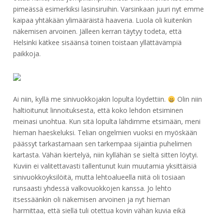
pimeässä esimerkiksi lasinsiruihin. Varsinkaan juuri nyt emme
kaipaa yhtäkään ylimääräistä haaveria. Luola oli kuitenkin
näkemisen arvoinen. Jälleen kerran täytyy todeta, että
Helsinki kätkee sisäänsä toinen toistaan yllättävämpiä
paikkoja.
Ai niin, kyllä me sinivuokkojakin lopulta löydettiin.
Olin niin
haltioitunut linnoituksesta, että koko lehdon etsiminen
meinasi unohtua. Kun sitä lopulta lähdimme etsimään, meni
hieman haeskeluksi. Telian ongelmien vuoksi en myöskään
päässyt tarkastamaan sen tarkempaa sijaintia puhelimen
kartasta. Vähän kiertelyä, niin kyllähän se sieltä sitten löytyi.
Kuviin ei valitettavasti tallentunut kuin muutamia yksittäisiä
sinivuokkoyksilöitä, mutta lehtoalueella niitä oli tosiaan
runsaasti yhdessä valkovuokkojen kanssa. Jo lehto
itsessäänkin oli näkemisen arvoinen ja nyt hieman
harmittaa, että siellä tuli otettua kovin vähän kuvia eikä