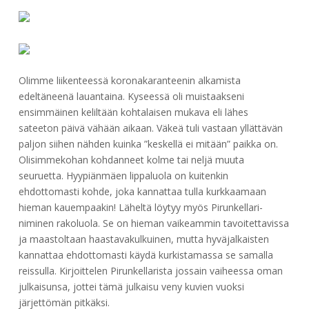
Olimme liikenteessä koronakaranteenin alkamista
edeltäneenä lauantaina. Kyseessä oli muistaakseni
ensimmäinen keliltään kohtalaisen mukava eli lähes
sateeton päivä vähään aikaan. Väkeä tuli vastaan yllättävän
paljon siihen nähden kuinka ”keskellä ei mitään” paikka on.
Olisimmekohan kohdanneet kolme tai neljä muuta
seuruetta. Hyypiänmäen lippaluola on kuitenkin
ehdottomasti kohde, joka kannattaa tulla kurkkaamaan
hieman kauempaakin! Läheltä löytyy myös Pirunkellari-
niminen rakoluola. Se on hieman vaikeammin tavoitettavissa
ja maastoltaan haastavakulkuinen, mutta hyväjalkaisten
kannattaa ehdottomasti käydä kurkistamassa se samalla
reissulla. Kirjoittelen Pirunkellarista jossain vaiheessa oman
julkaisunsa, jottei tämä julkaisu veny kuvien vuoksi
järjettömän pitkäksi.