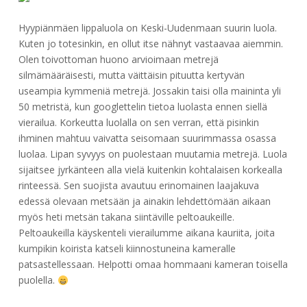
Hyypiänmäen lippaluola on Keski-Uudenmaan suurin luola.
Kuten jo totesinkin, en ollut itse nähnyt vastaavaa aiemmin.
Olen toivottoman huono arvioimaan metrejä
silmämääräisesti, mutta väittäisin pituutta kertyvän
useampia kymmeniä metrejä. Jossakin taisi olla maininta yli
50 metristä, kun googlettelin tietoa luolasta ennen siellä
vierailua. Korkeutta luolalla on sen verran, että pisinkin
ihminen mahtuu vaivatta seisomaan suurimmassa osassa
luolaa. Lipan syvyys on puolestaan muutamia metrejä. Luola
sijaitsee jyrkänteen alla vielä kuitenkin kohtalaisen korkealla
rinteessä. Sen suojista avautuu erinomainen laajakuva
edessä olevaan metsään ja ainakin lehdettömään aikaan
myös heti metsän takana siintäville peltoaukeille.
Peltoaukeilla käyskenteli vierailumme aikana kauriita, joita
kumpikin koirista katseli kiinnostuneina kameralle
patsastellessaan. Helpotti omaa hommaani kameran toisella
puolella.