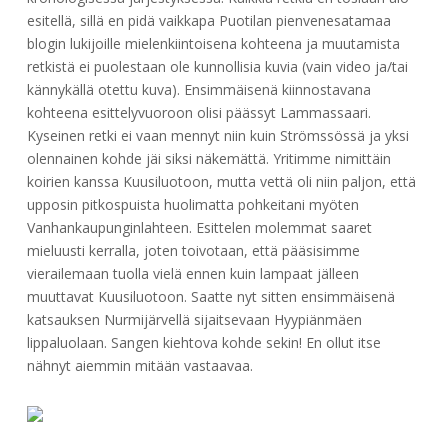
esitellä, sillä en pidä vaikkapa Puotilan pienvenesatamaa
blogin lukijoille mielenkiintoisena kohteena ja muutamista
retkistä ei puolestaan ole kunnollisia kuvia (vain video ja/tai
kännykällä otettu kuva). Ensimmäisenä kiinnostavana
kohteena esittelyvuoroon olisi päässyt Lammassaari.
Kyseinen retki ei vaan mennyt niin kuin Strömssössä ja yksi
olennainen kohde jäi siksi näkemättä. Yritimme nimittäin
koirien kanssa Kuusiluotoon, mutta vettä oli niin paljon, että
upposin pitkospuista huolimatta pohkeitani myöten
Vanhankaupunginlahteen. Esittelen molemmat saaret
mieluusti kerralla, joten toivotaan, että pääsisimme
vierailemaan tuolla vielä ennen kuin lampaat jälleen
muuttavat Kuusiluotoon. Saatte nyt sitten ensimmäisenä
katsauksen Nurmijärvellä sijaitsevaan Hyypiänmäen
lippaluolaan. Sangen kiehtova kohde sekin! En ollut itse
nähnyt aiemmin mitään vastaavaa.