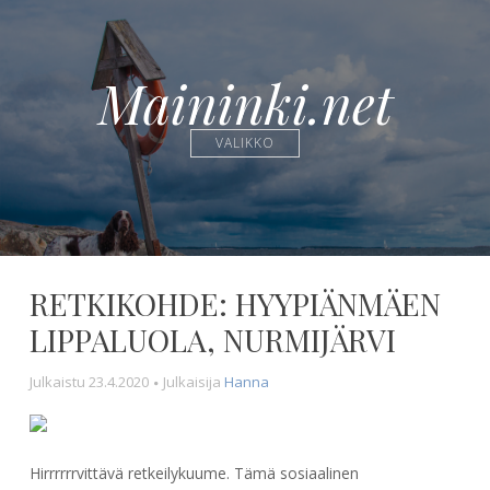
Maininki.net
VALIKKO
RETKIKOHDE: HYYPIÄNMÄEN
LIPPALUOLA, NURMIJÄRVI
Julkaistu
23.4.2020
Julkaisija
Hanna
Hirrrrrrvittävä retkeilykuume. Tämä sosiaalinen