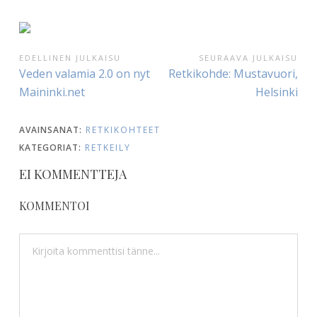
ARTIKKELIEN
EDELLINEN JULKAISU
SEURAAVA JULKAISU
Edellinen
Seuraava
Veden valamia 2.0 on nyt
Retkikohde: Mustavuori,
SELAUS
julkaisu:
julkaisu:
Maininki.net
Helsinki
AVAINSANAT:
RETKIKOHTEET
KATEGORIAT:
RETKEILY
EI KOMMENTTEJA
KOMMENTOI