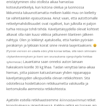
eristäytyminen olisi otollista aikaa harrastaa
kotiseuturetkeilyä, kun kotona oleilua ja luonnossa
liikkumista lukuunottamatta melkein kaikki muu on kielletty
tai vähintäänkin epäsuotavaa. Ainut vaan, että autottomalle
retkeilymahdollisuudet ovat rajalliset, kun julkisilla ei paljon
turhia reissuja tohdi tehdä. Kävelyetäisyydellä olevat kohteet
alkavat olla näin kuusi viikkoa jatkuneen tilanteen jälkeen
nähtyjä. Olen jo leikkinyt ajatuksella, että hankin pyörään
peräkärryn ja lykkään koirat sinne reviiriä laajentaakseni.
(Pyörän viereen en uskalla edes yhtä koiraa laittaa, sillä näen silmissäni
citykanikevennyksen ja itseni sen seurauksena ojanpohjalla hiekkaa
Lauantaina saan onneksi auton lainaan
sylkemässä.)
hakeakseni koirille 30 kg lihaa. Taidan venyttää laina-aikaa
hieman, jotta pääsen katsastamaan yhden nippanappa
kävelyetäisyyden ulkopuolella olevan retkikohteen. Sitä
odotellessa hoidettakoon retkikuumetta valokuvilla ja
kertomuksilla aiemmista retkikohteista.
Ajattelin esitellä retkihaasteemme
kiinnostavimmat
retket
kronologisessa järjestyksessä. Kaikkia retkiä en tosiaan aio