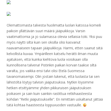
Olemattomasta talvesta huolimatta luolan katossa komeili
paikoin yllättävän suuri määrä jääpuikkoja. Varsin
vaatimattomia ja jo sulamassa olevia sellaisia toki. Yksi puu
myös näytti siltä kuin sen oksilla olisi kasvanut
naavamaiseen tapaan jääpuikkoja. Harmi, etten saanut siitä
kelvollista kuvaa. Ympärilleen katselu herätti ilman muuta
ajatuksen, että kuinka kiehtova luola voisikaan olla
kunnollisena talvena! Pistinkin paikan korvan taakse siltä
varalta, jos vaikka ensi talvi olisi Etelä-Suomessa
tavanomaisempi. Olin jostain lukenut, että luolasta tai sen
lähistöltä löytyy talvisin jääputouksia. Nytkin löysimme
hetken etsittyämme yhden pikkuruisen jääputouksen
poikasen ja sain kuin sainkin rastittua retkihaasteesta
kohdan ”Retki jääputoukselle”. En nimittäin uskaltanut jättää
tätä kohtaa haasteesta loppuvuoden vastuulle.