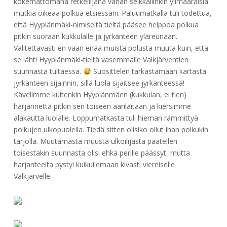
kokemattomana retkeilijänä vähän seikkailinkin ylimääräisiä
mutkia oikeaa polkua etsiessäni. Paluumatkalla tuli todettua,
että Hyypiänmäki-nimiseltä tieltä pääsee helppoa polkua
pitkin suoraan kukkulalle ja jyrkänteen yläreunaan.
Valitettavasti en vaan enää muista polusta muuta kuin, että
se lähti Hyypiänmäki-tieltä vasemmalle Valkjärventien
suunnasta tultaessa.
Suosittelen tarkastamaan kartasta
jyrkänteen sijainnin, sillä luola sijaitsee jyrkänteessä!
Kävelimme kuitenkin Hyypiänmäen (kukkulan, ei tien)
harjannetta pitkin sen toiseen äärilaitaan ja kiersimme
alakautta luolalle. Loppumatkasta tuli hieman rämmittyä
polkujen ulkopuolella. Tiedä sitten olisiko ollut ihan polkukin
tarjolla. Muutamasta muusta ulkoilijasta päätellen
toisestakin suunnasta olisi ehkä perille päässyt, mutta
harjanteelta pystyi kuikuilemaan kivasti viereiselle
Valkjärvelle.