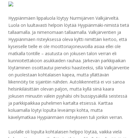
Hyypiänmäen lippaluola löytyy Nurmijärven Valkjärveltä.
Luola on luultavasti helpoin löytää Hyypiänmäki-nimistä tietä
tallaamalla. Ja nimenomaan tallaamalla. Valkjärventien ja
Hyypiänmäen risteyksessä oleva kyltti nimittäin kertoo, että
kyseiselle tielle ei ole moottoriajoneuvoilla asiaa ellei ole
matkalla tontille – asutusta on jokusen talon verran eli
kunnioitettakoon asukkaiden rauhaa. Järkevän parkkipaikan
löytäminen osoittautui pieneksi haasteeksi, sillä Valkjärventie
on puolestaan kohtalaisen kapea, mutta yllättävän
liikennöity tie sijaintiin nähden. Autoliikennettä ei voi sanoa
helsinkiläisittäin olevan paljon, mutta kyllä siinä kaara
jokusen minuutin välein pyyhälsi ohi bussipysäkillä seistessä
ja parkkipaikkaa puhelimen kartalta etsiessä. Karttaa
koluamalla löytyi lopulta leveämpi kohta, mutta
kävelymatkaa Hyypiänmäen risteykseen tuli jonkin verran.
Luolalle oli lopulta kohtalaisen helppo löytää, vaikka vielä